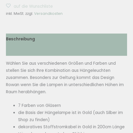
FLOW
auf die Wunschliste
Hängelampe
inkl. MwSt.
zzgl.
Versandkosten
Ø15,5cm
Rowan
Gold
-
Beschreibung
7
Zusätzliche Informationen
Farben
Menge
Wählen Sie aus verschiedenen Größen und Farben und
stellen Sie sich Ihre Kombination aus Hängeleuchten
zusammen. Besonders zur Geltung kommt das Design
Rowan wenn Sie die Lampen in unterschiedlichen Höhen im
Raum herabhängen.
7 Farben von Gläsern
die Basis der Hängelampe ist in Gold (auch Silber im
Shop zu finden)
dekoratives Stoffstromkabel in Gold in 200cm Länge