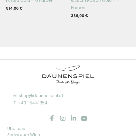
Futura Gold – 6 Farben
Ø28cm Rowan Gold – 7
Farben
514,00
€
339,00
€
M: shop@daunenspiel.at
T: +43 1 5441854
Über uns
Showroom Wien