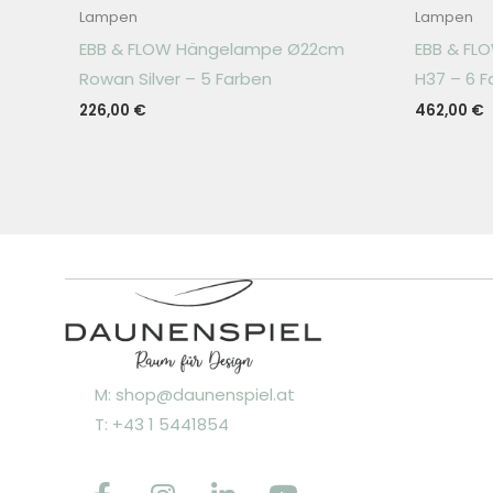
Lampen
Lampen
EBB & FLOW Hängelampe Ø22cm
EBB & FL
Rowan Silver – 5 Farben
H37 – 6 F
226,00
€
462,00
€
M: shop@daunenspiel.at
T: +43 1 5441854