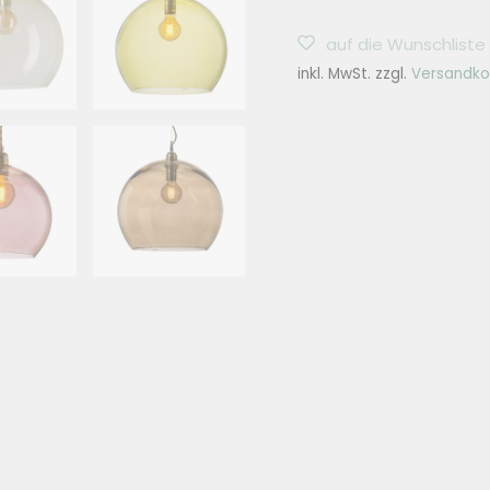
FLOW
auf die Wunschliste
Hängelampe
inkl. MwSt.
zzgl.
Versandko
Ø39cm
Rowan
Gold
-
6
Farben
Menge