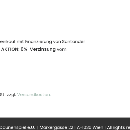
inkauf mit Finanzierung von Santander
 AKTION: 0%-Verzinsung
vom
St. zzgl.
Versandkosten.
Daunenspiel e.U. | Marxergasse 22 | A-1030 Wien | All rights r