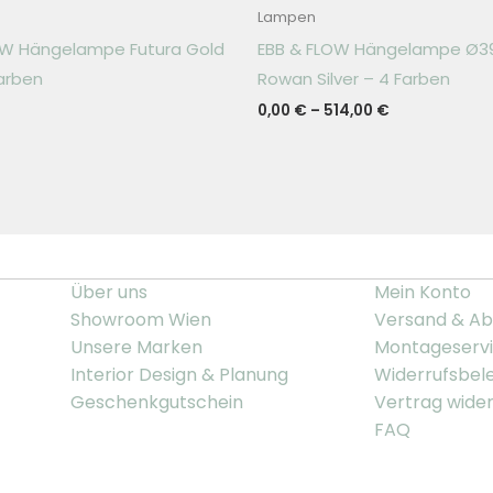
Lampen
OW Hängelampe Futura Gold
EBB & FLOW Hängelampe Ø
arben
Rowan Silver – 4 Farben
0,00
€
–
514,00
€
Über uns
Mein Konto
Showroom Wien
Versand & Ab
Unsere Marken
Montageserv
Interior Design & Planung
Widerrufsbel
Geschenkgutschein
Vertrag wide
FAQ