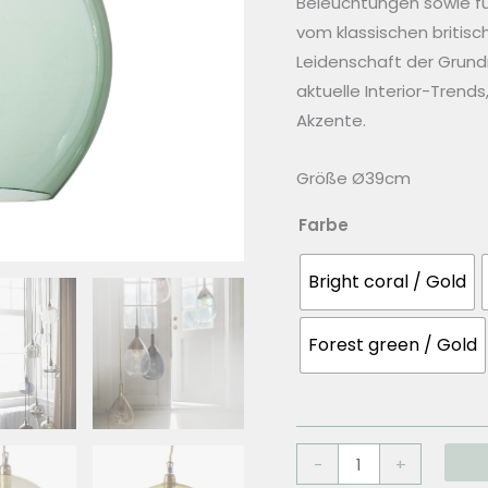
Beleuchtungen sowie fu
vom klassischen britisc
Leidenschaft der Grundm
aktuelle Interior-Trend
Akzente.
Größe Ø39cm
Farbe
Bright coral / Gold
Forest green / Gold
EBB
-
+
&