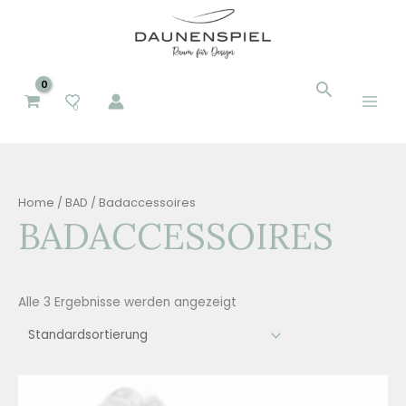
Zum
Inhalt
springen
Suchen
Suchen
0
nach:
Home
/
BAD
/ Badaccessoires
BADACCESSOIRES
Alle 3 Ergebnisse werden angezeigt