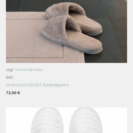
zzgl.
Versandkosten
BAD
Graccioza EGOIST Badeslippers
72,00
€