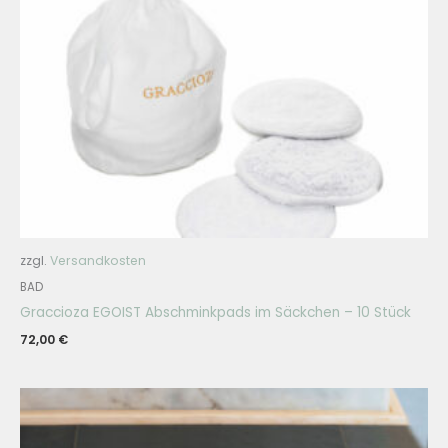
zzgl.
Versandkosten
BAD
Graccioza EGOIST Abschminkpads im Säckchen – 10 Stück
72,00
€