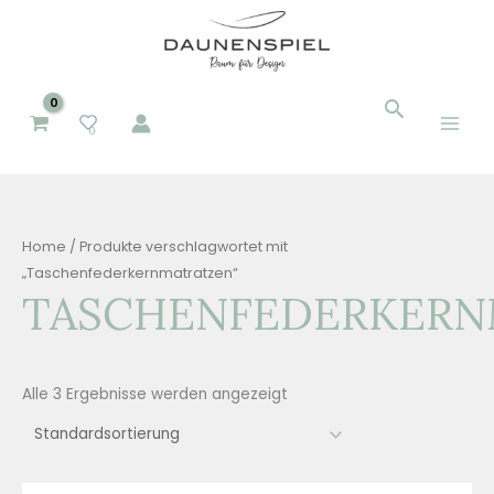
Zum
Inhalt
springen
Suchen
Suchen
0
nach:
Home
/ Produkte verschlagwortet mit
„Taschenfederkernmatratzen“
TASCHENFEDERKERN
Alle 3 Ergebnisse werden angezeigt