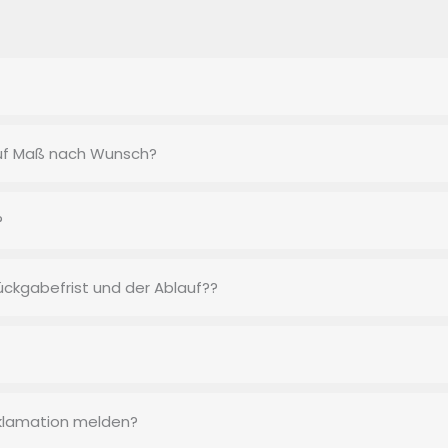
auf Maß nach Wunsch?
?
ckgabefrist und der Ablauf??
eklamation melden?