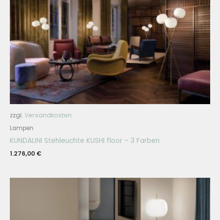
zzgl.
Versandkosten
Lampen
KUNDALINI Stehleuchte KUSHI floor – 3 Farben
1.276,00
€