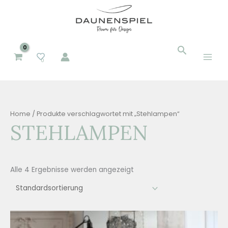
Zum
Inhalt
springen
Suchen
Suchen
0
nach:
Home
/ Produkte verschlagwortet mit „Stehlampen“
STEHLAMPEN
Alle 4 Ergebnisse werden angezeigt