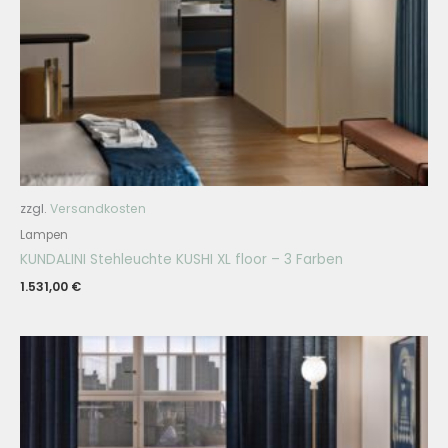
zzgl.
Versandkosten
Lampen
KUNDALINI Stehleuchte KUSHI XL floor – 3 Farben
1.531,00
€