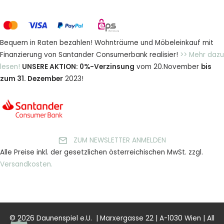
Bequem in Raten bezahlen! Wohnträume und Möbeleinkauf mit
Finanzierung von Santander Consumerbank realisier!
>> Mehr dazu
lesen!
UNSERE AKTION: 0%-Verzinsung
vom 20.November
bis
zum 31. Dezember
2023!
ZUM NEWSLETTER ANMELDEN
Alle Preise inkl. der gesetzlichen österreichischen MwSt. zzgl.
Versandkosten.
© 2026 Daunenspiel e.U. | Marxergasse 22 | A-1030 Wien | All