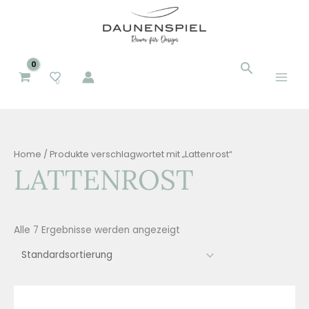
Zum
Inhalt
springen
Suchen
Suchen
0
nach:
Home
/ Produkte verschlagwortet mit „Lattenrost“
LATTENROST
Alle 7 Ergebnisse werden angezeigt