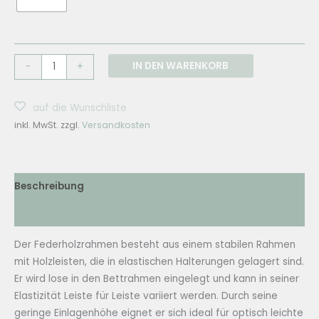
LUIZ
IN DEN WARENKORB
-
+
Lattenrost
-
auf die Wunschliste
mechanisch
inkl. MwSt.
zzgl.
Versandkosten
-
FHR-
2
Menge
Beschreibung
Zusätzliche Informationen
Der Federholzrahmen besteht aus einem stabilen Rahmen
mit Holzleisten, die in elastischen Halterungen gelagert sind.
Er wird lose in den Bettrahmen eingelegt und kann in seiner
Elastizität Leiste für Leiste variiert werden. Durch seine
geringe Einlagenhöhe eignet er sich ideal für optisch leichte