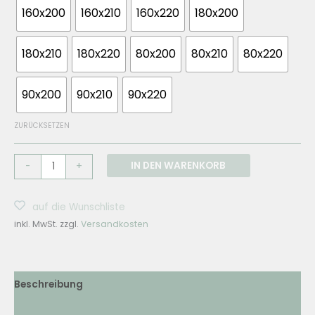
160x200
160x210
160x220
180x200
180x210
180x220
80x200
80x210
80x220
90x200
90x210
90x220
ZURÜCKSETZEN
LUIZ
IN DEN WARENKORB
-
+
Taschenfederkern-
Matratze
auf die Wunschliste
Delight
inkl. MwSt.
zzgl.
Versandkosten
Menge
Beschreibung
Zusätzliche Informationen