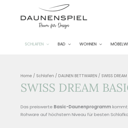
Zum
Inhalt
springen
SCHLAFEN
BAD
WOHNEN
MÖBELW
Home
/
Schlafen
/
DAUNEN BETTWAREN
/ SWISS DREAM
SWISS DREAM BA
Das preiswerte
Basic-Daunenprogramm
kommt 
Rohware auf höchstem Niveau für besten Schlafko