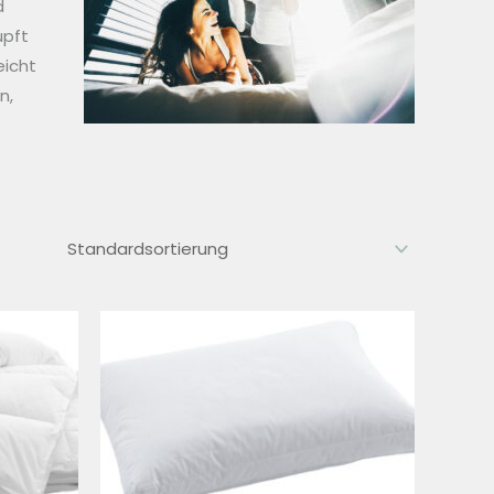
d
upft
eicht
n,