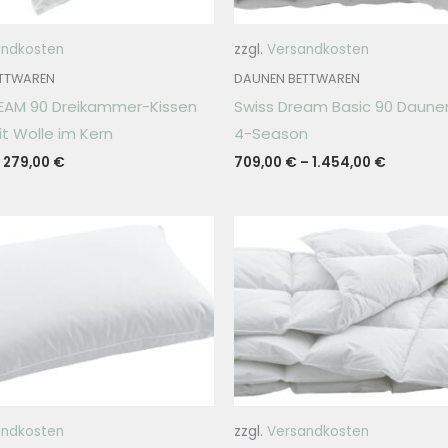
andkosten
zzgl.
Versandkosten
TTWAREN
DAUNEN BETTWAREN
EAM 90 Dreikammer-Kissen
Swiss Dream Basic 90 Daun
t Wolle im Kern
4-Season
–
279,00
€
709,00
€
–
1.454,00
€
andkosten
zzgl.
Versandkosten