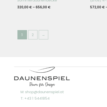
Sommerdaunendecke
(Ente) 4
320,00
€
–
656,00
€
572,00
€
1
2
→
M: shop@daunenspiel.at
T: +43 1 5441854