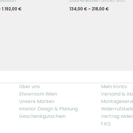
-Season
Daunenkissen (Ente) Soft
–
1.192,00
€
134,00
€
–
218,00
€
Über uns
Mein Konto
Showroom Wien
Versand & Ab
Unsere Marken
Montageserv
Interior Design & Planung
Widerrufsbel
Geschenkgutschein
Vertrag wide
FAQ