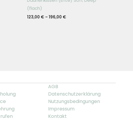
Daunenkissen (Ente) Soft Deep
(flach)
123,00
€
–
196,00
€
AGB
holung
Datenschutzerklärung
ice
Nutzungsbedingungen
ehrung
Impressum
rrufen
Kontakt