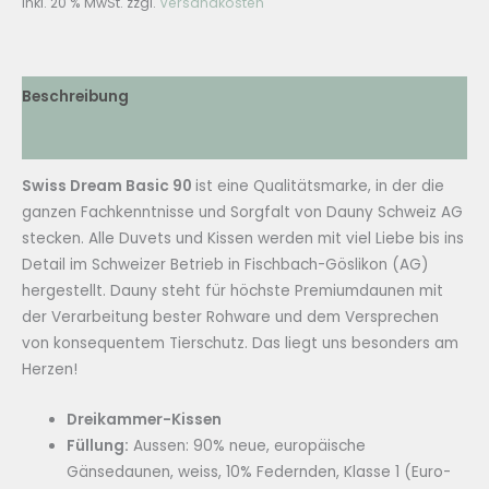
inkl. 20 % MwSt.
zzgl.
Versandkosten
Dreikammer-
Daunenkissen
Soft
Menge
Beschreibung
Zusätzliche Informationen
Swiss Dream Basic 90
ist eine Qualitätsmarke, in der die
ganzen Fachkenntnisse und Sorgfalt von Dauny Schweiz AG
stecken. Alle Duvets und Kissen werden mit viel Liebe bis ins
Detail im Schweizer Betrieb in Fischbach-Göslikon (AG)
hergestellt. Dauny steht für höchste Premiumdaunen mit
der Verarbeitung bester Rohware und dem Versprechen
von konsequentem Tierschutz. Das liegt uns besonders am
Herzen!
Dreikammer-Kissen
Füllung:
Aussen: 90% neue, europäische
Gänsedaunen, weiss, 10% Federnden, Klasse 1 (Euro-