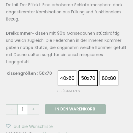
Detail. Der Effekt: Eine erholsame Schlafatmosphäre dank
abgestimmter Kombination aus Füllung und funktionalem
Bezug.
Dreikammer-Kissen
mit 90% Gänsedaunen stützkräftig
und weich zugleich. Die Federchen in der inneren Kammer
geben nötige Stütze, die angenehm weiche Kammer gefüllt
mit Daune außen sorgt für ein anschmiegsames
Liegegefühl.
Kissengrößen
: 50x70
40x80
50x70
80x80
ZURÜCKSETZEN
SWISS
IN DEN WARENKORB
-
+
DREAM
Basic
auf die Wunschliste
90