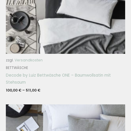
zzgl.
Versandkosten
BETTWÄSCHE
Decode by Luiz Bettwäsche ONE – Baumwollsatin mit
Stehsaum
100,00
€
–
511,00
€