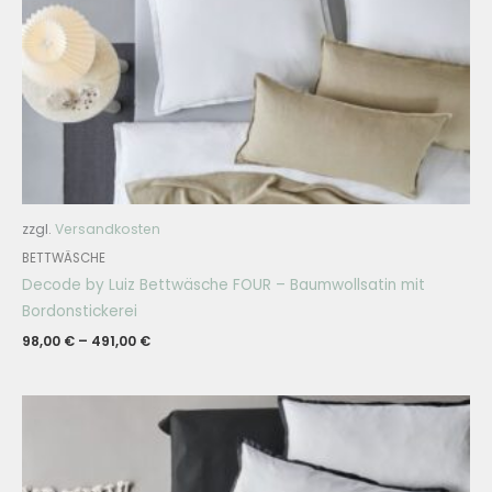
zzgl.
Versandkosten
BETTWÄSCHE
Decode by Luiz Bettwäsche FOUR – Baumwollsatin mit
Bordonstickerei
98,00
€
–
491,00
€