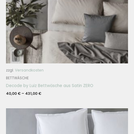
zzgl.
Versandkosten
BETTWÄSCHE
Decode by Luiz Bettwäsche aus Satin ZERO
40,00
€
–
431,00
€