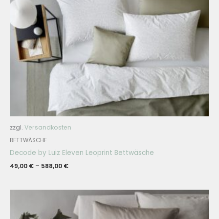
zzgl.
Versandkosten
BETTWÄSCHE
Decode by Luiz Eleven Leoprint Bettwäsche
49,00
€
–
588,00
€