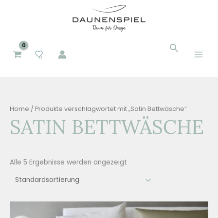
Zum
Inhalt
springen
Suchen
Suchen
0
nach:
Home
/ Produkte verschlagwortet mit „Satin Bettwäsche“
SATIN BETTWÄSCHE
Alle 5 Ergebnisse werden angezeigt