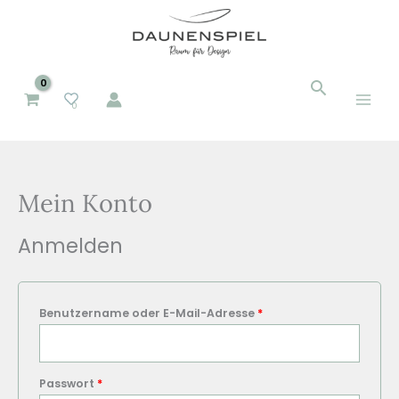
Zum
Inhalt
springen
Suchen
Suchen
0
nach:
Mein Konto
Anmelden
Erforderlich
Benutzername oder E-Mail-Adresse
*
Erforderlich
Passwort
*