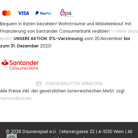
Bequem in Raten bezahlen! Wohnträume und Möbeleinkauf mit
Finanzierung von Santander Consumerbank realisier!
>> Mehr dazu
lesen!
UNSERE AKTION: 0%-Verzinsung
vom 20.November
bis
zum 31. Dezember
2023!
ZUM NEWSLETTER ANMELDEN
Alle Preise inkl. der gesetzlichen österreichischen MwSt. zzgl.
Versandkosten.
© 2026 Daunenspiel e.U. | Marxergasse 22 | A-1030 Wien | All