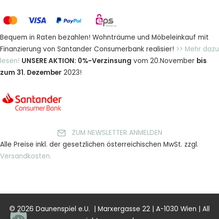
Bequem in Raten bezahlen! Wohnträume und Möbeleinkauf mit
Finanzierung von Santander Consumerbank realisier!
>> Mehr dazu
lesen!
UNSERE AKTION: 0%-Verzinsung
vom 20.November
bis
zum 31. Dezember
2023!
ZUM NEWSLETTER ANMELDEN
Alle Preise inkl. der gesetzlichen österreichischen MwSt. zzgl.
Versandkosten.
© 2026 Daunenspiel e.U. | Marxergasse 22 | A-1030 Wien | All