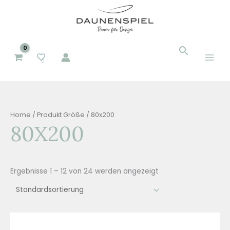
Zum
Inhalt
springen
Suchen
Suchen
0
nach:
Home
/ Produkt Größe / 80x200
80X200
Ergebnisse 1 – 12 von 24 werden angezeigt