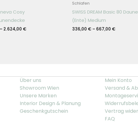
Schlafen
eneva Cosy
SWISS DREAM Basic 80 Daun
aunendecke
(Ente) Medium
–
2.624,00
€
336,00
€
–
667,00
€
Über uns
Mein Konto
Showroom Wien
Versand & Ab
Unsere Marken
Montageserv
Interior Design & Planung
Widerrufsbel
Geschenkgutschein
Vertrag wide
FAQ