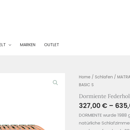
ELT
MARKEN
OUTLET
Home
/
Schlafen
/
MATRA
BASIC S
Dormiente Federho
327,00
€
–
635
DORMIENTE wurde 1988 ge
natürliche Schlafzimmer