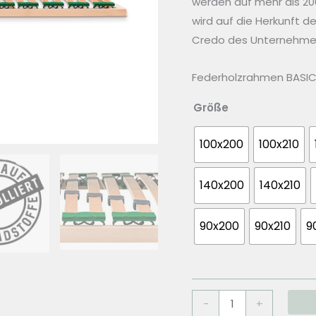
werden auf mehr als 2
wird auf die Herkunft d
Credo des Unternehme
Federholzrahmen BASIC 
Größe
100x200
100x210
140x200
140x210
90x200
90x210
9
Dormiente
-
+