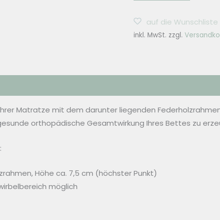
Federholzrahmen
BASIC
auf die Wunschliste
S
inkl. MwSt.
zzgl.
Versandko
Menge
Ihrer Matratze mit dem darunter liegenden Federholzrahmen
 gesunde orthopädische Gesamtwirkung Ihres Bettes zu erze
:
lzrahmen, Höhe ca. 7,5 cm (höchster Punkt)
nwirbelbereich möglich