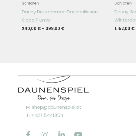
Schlafen
Schlafen
Dauny Dreikammer-Daunenkissen
Dauny G
Capa Piuma
Winterd
240,00
€
–
399,00
€
1.152,00
€
M: shop@daunenspiel.at
T: +43 1 5441854