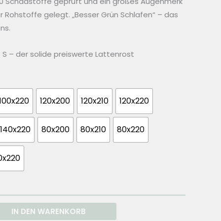
00 Schadstoffe geprüft und ein großes Augenmerk
er Rohstoffe gelegt. „Besser Grün Schlafen“ – das
ns.
S – der solide preiswerte Lattenrost
100x220
120x200
120x210
120x220
140x220
80x200
80x210
80x220
0x220
IN DEN WARENKORB