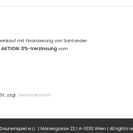
inkauf mit Finanzierung von Santander
 AKTION: 0%-Verzinsung
vom
St. zzgl.
Versandkosten.
Daunenspiel e.U. | Marxergasse 22 | A-1030 Wien | All rights r