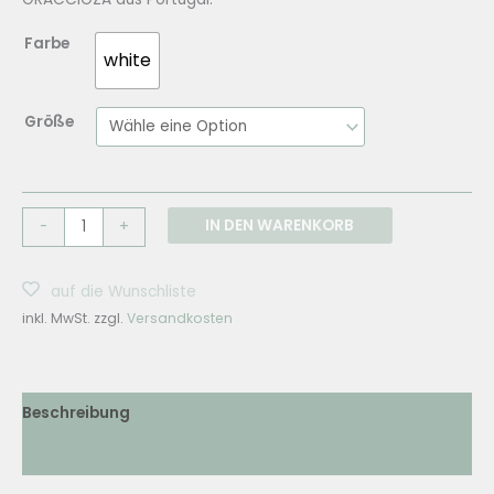
Farbe
white
Größe
Graccioza
IN DEN WARENKORB
-
+
AURA
Slippers
auf die Wunschliste
Menge
inkl. MwSt.
zzgl.
Versandkosten
Beschreibung
Zusätzliche Informationen