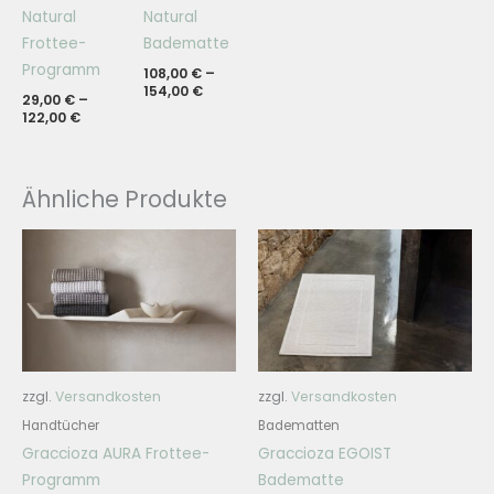
Natural
Natural
Frottee-
Badematte
Programm
108,00
€
–
154,00
€
29,00
€
–
122,00
€
Ähnliche Produkte
zzgl.
Versandkosten
zzgl.
Versandkosten
Handtücher
Badematten
Graccioza AURA Frottee-
Graccioza EGOIST
Programm
Badematte