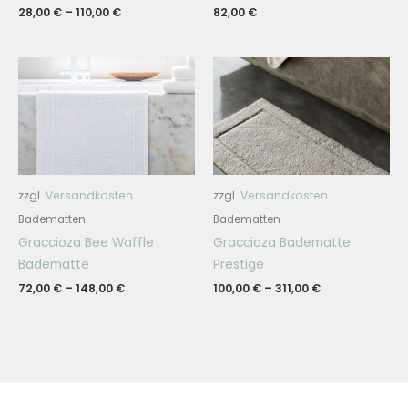
28,00
€
–
110,00
€
82,00
€
zzgl.
Versandkosten
zzgl.
Versandkosten
Badematten
Badematten
Graccioza Bee Waffle
Graccioza Badematte
Badematte
Prestige
72,00
€
–
148,00
€
100,00
€
–
311,00
€