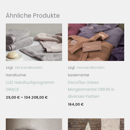
Ähnliche Produkte
zzgl.
Versandkosten
zzgl.
Versandkosten
Handtücher
bademäntel
LUIZ Handtuchprogramm
Decoflux Unisex
GRACE
Morgenmantel ORION in
diversen Farben
29,00
€
–
104.208,00
€
164,00
€