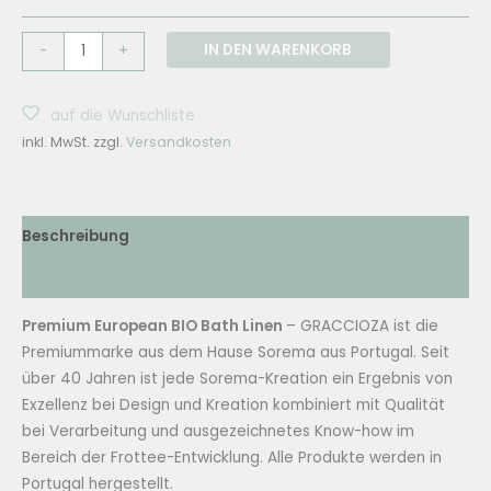
Graccioza
IN DEN WARENKORB
-
+
BELLA
Frottee-
auf die Wunschliste
Programm
inkl. MwSt.
zzgl.
Versandkosten
Menge
Beschreibung
Zusätzliche Informationen
Premium European BIO Bath Linen
– GRACCIOZA ist die
Premiummarke aus dem Hause Sorema aus Portugal. Seit
über 40 Jahren ist jede Sorema-Kreation ein Ergebnis von
Exzellenz bei Design und Kreation kombiniert mit Qualität
bei Verarbeitung und ausgezeichnetes Know-how im
Bereich der Frottee-Entwicklung. Alle Produkte werden in
Portugal hergestellt.