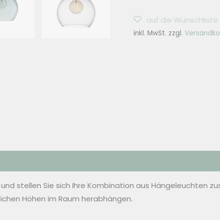
FLOW
auf die Wunschliste
Hängelampe
inkl. MwSt.
zzgl.
Versandko
Ø15,5cm
Rowan
Silver
-
5
Farben
Menge
 und stellen Sie sich Ihre Kombination aus Hängeleuchten
dlichen Höhen im Raum herabhängen.