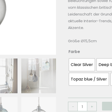
Beleuchtungen sowie fu
vom klassischen britisc
Leidenschaft der Grundm
aktuelle Interior-Trend
Akzente.
Größe Ø15,5cm
Farbe
Clear Silver
Deep b
Topaz blue / Silver
EBB
-
+
&