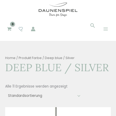
Zum
Inhalt
springen
Suchen
Suchen
0
nach:
Home
/ Produkt Farbe / Deep blue / Silver
DEEP BLUE / SILVER
Alle 11 Ergebnisse werden angezeigt