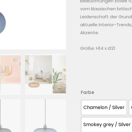
Beleuchtungen sowie fu
vom klassischen britisc
Leidenschaft der Grundm
aktuelle Interior-Trend
Akzente.
Größe: H14 x Ø21
Farbe
Chamelon / Silver
Smokey grey / Silver