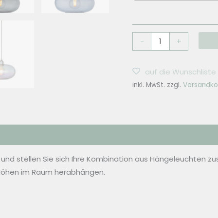
EBB
-
+
&
FLOW
auf die Wunschliste
Hängelampe
inkl. MwSt.
zzgl.
Versandko
Horizon
Silver
Ø21
-
6
Farben
 und stellen Sie sich Ihre Kombination aus Hängeleuchten
Menge
 Höhen im Raum herabhängen.