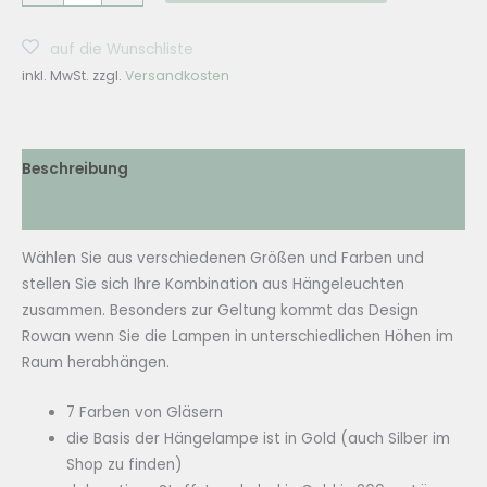
&
FLOW
auf die Wunschliste
Hängelampe
inkl. MwSt.
zzgl.
Versandkosten
Ø28cm
Rowan
Gold
-
Beschreibung
7
Zusätzliche Informationen
Farben
Menge
Wählen Sie aus verschiedenen Größen und Farben und
stellen Sie sich Ihre Kombination aus Hängeleuchten
zusammen. Besonders zur Geltung kommt das Design
Rowan wenn Sie die Lampen in unterschiedlichen Höhen im
Raum herabhängen.
7 Farben von Gläsern
die Basis der Hängelampe ist in Gold (auch Silber im
Shop zu finden)