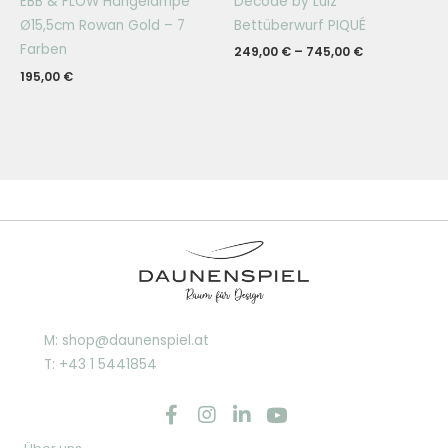
Decode by Luiz
EBB & FLOW Hängelampe
Bettüberwurf PIQUÉ
Ø15,5cm Rowan Gold – 7
Farben
249,00
€
–
745,00
€
195,00
€
M: shop@daunenspiel.at
T: +43 1 5441854