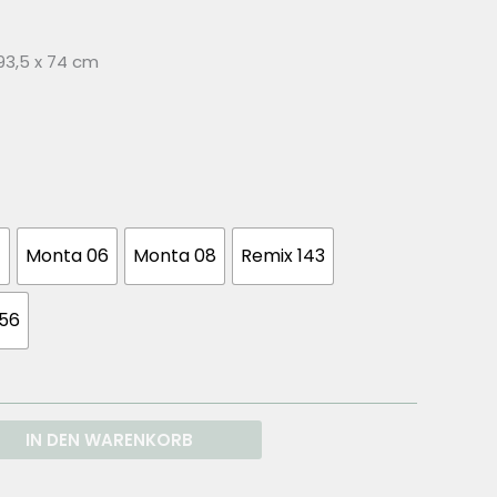
93,5 x 74 cm
4
Monta 06
Monta 08
Remix 143
356
IN DEN WARENKORB