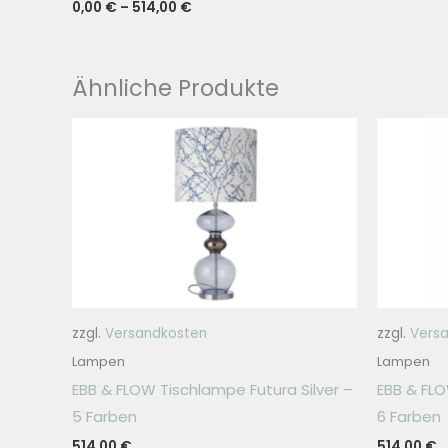
0,00
€
–
514,00
€
Ähnliche Produkte
zzgl.
Versandkosten
zzgl.
Vers
Lampen
Lampen
EBB & FLOW Tischlampe Futura Silver –
EBB & FL
5 Farben
6 Farben
514,00
€
514,00
€