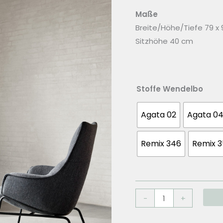
Maße
Breite/Höhe/Tiefe 79 x 
Sitzhöhe 40 cm
Stoffe Wendelbo
Agata 02
Agata 0
Remix 346
Remix 
WENDELBO
-
+
Lounge
chair