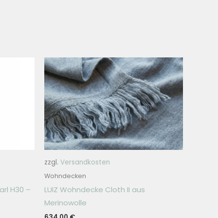
zzgl.
Versandkosten
Wohndecken
rl H30 –
LUIZ Wohndecke Cloth II aus
Merinowolle
634,00
€