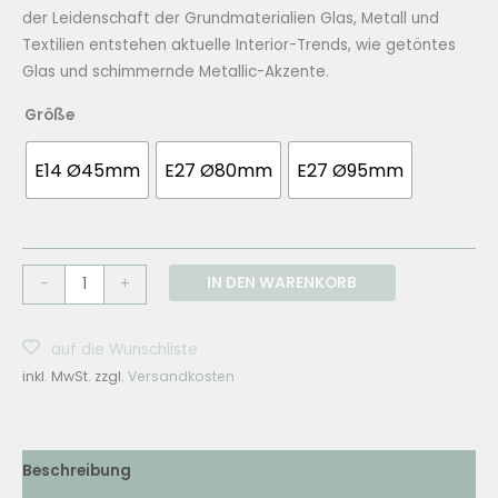
der Leidenschaft der Grundmaterialien Glas, Metall und
Textilien entstehen aktuelle Interior-Trends, wie getöntes
Glas und schimmernde Metallic-Akzente.
Größe
E14 Ø45mm
E27 Ø80mm
E27 Ø95mm
EBB
IN DEN WARENKORB
-
+
&
FLOW
auf die Wunschliste
Glühbirne
inkl. MwSt.
zzgl.
Versandkosten
-
diverse
Größen
Menge
Beschreibung