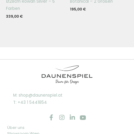
Ø28cm Rowan Silver – 5
Botanical – 2 Größen
Farben
195,00
€
339,00
€
M: shop@daunenspiel.at
T: +43 1 5441854
Über uns
Showroom Wien