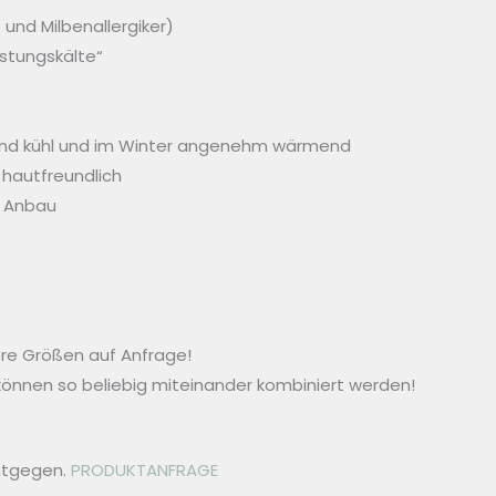
 und Milbenallergiker)
stungskälte“
hend kühl und im Winter angenehm wärmend
hautfreundlich
r Anbau
tere Größen auf Anfrage!
önnen so beliebig miteinander kombiniert werden!
ntgegen.
PRODUKTANFRAGE