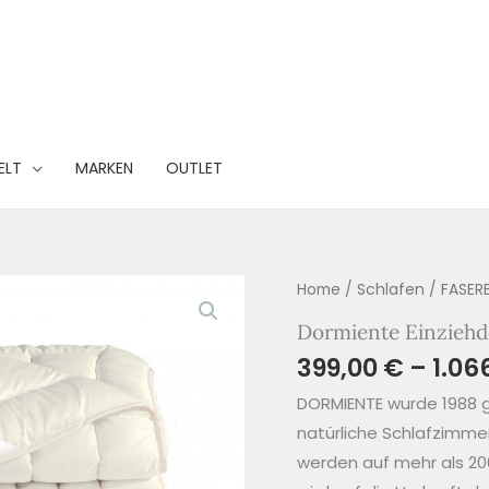
ELT
MARKEN
OUTLET
Home
/
Schlafen
/
FASER
Dormiente Einziehd
399,00
€
–
1.06
DORMIENTE wurde 1988 ge
natürliche Schlafzimmer
werden auf mehr als 2