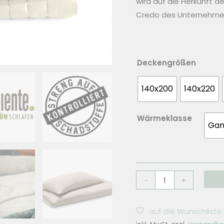
wird auf die Herkunft d
Credo des Unternehme
Deckengrößen
140x200
140x220
Wärmeklasse
Gan
Dormiente
-
+
Einziehdecke
Natural
auf die Wunschliste
Hanf