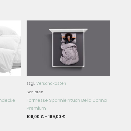
zzgl.
Versandkosten
Schlafen
endecke
Formesse Spannleintuch Bella Donna
Premium
109,00
€
–
199,00
€