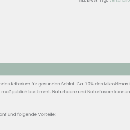
inkl. MwSt.
zzgl.
Versandko
Menge
endes Kriterium für gesunden Schlaf. Ca. 70% des Mikroklimas
 maßgeblich bestimmt. Naturhaare und Naturfasern können 
anf und folgende Vorteile: