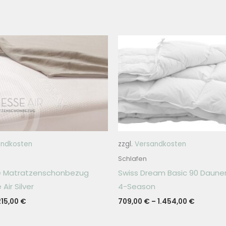
andkosten
zzgl.
Versandkosten
Schlafen
 Matratzenschonbezug
Swiss Dream Basic 90 Daun
Air Silver
4-Season
215,00
€
709,00
€
–
1.454,00
€