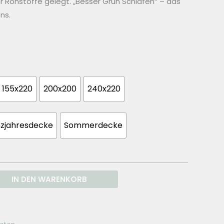
er Rohstoffe gelegt. „Besser Grün Schlafen“ – das
ns.
155x220
200x200
240x220
zjahresdecke
Sommerdecke
IN DEN WARENKORB