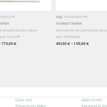
andkosten
zzgl.
Versandkosten
WAREN
FASERBETTWAREN
 Einziehdecke Indian
Dormiente Einziehdecke Natur
us Tencel®
aus Wildseide
–
773,00
€
401,00
€
–
1.110,00
€
Über uns
Mein Konto
Showroom Wien
Versand & Ab