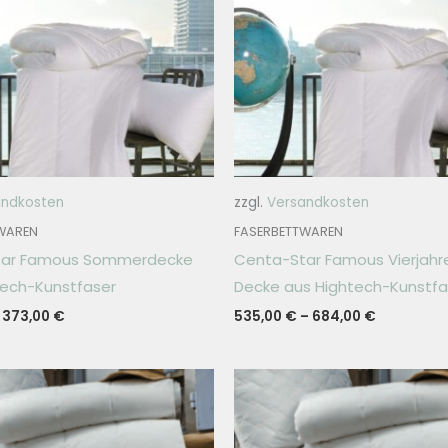
andkosten
zzgl.
Versandkosten
WAREN
FASERBETTWAREN
tar Famous Sommerdecke
Centa-Star Famous Vierjahr
tech-Kunstfaser
Decke aus Hightech-Kunstfa
–
373,00
€
535,00
€
–
684,00
€