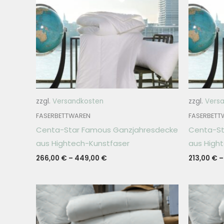
zzgl.
Versandkosten
zzgl.
Vers
FASERBETTWAREN
FASERBETT
Centa-Star Famous Ganzjahresdecke
Centa-S
aus Hightech-Kunstfaser
aus High
266,00
€
–
449,00
€
213,00
€