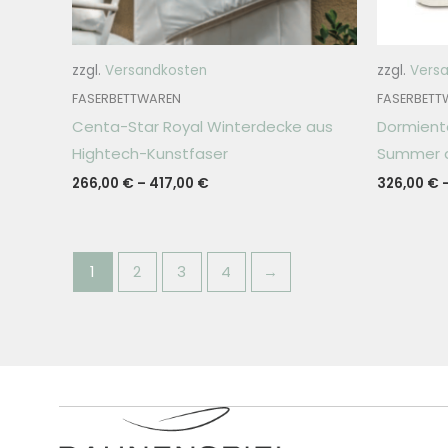
zzgl.
Versandkosten
zzgl.
Vers
FASERBETTWAREN
FASERBETT
Centa-Star Royal Winterdecke aus
Dormiente
Hightech-Kunstfaser
Summer a
266,00
€
–
417,00
€
326,00
€
1
2
3
4
→