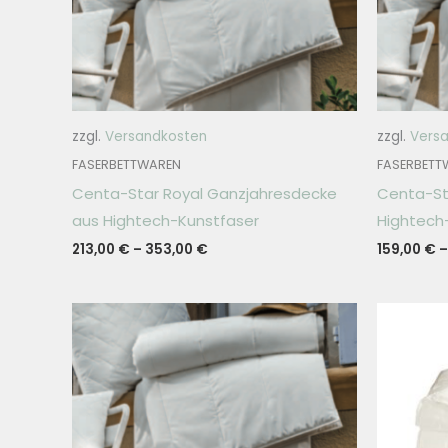
zzgl.
Versandkosten
zzgl.
Vers
FASERBETTWAREN
FASERBETT
Centa-Star Royal Ganzjahresdecke
Centa-St
aus Hightech-Kunstfaser
Hightech
213,00
€
–
353,00
€
159,00
€