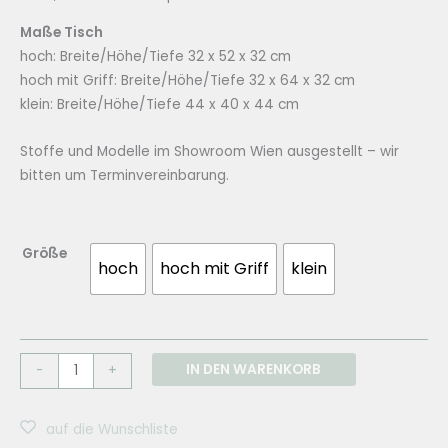
Maße Tisch
hoch: Breite/Höhe/Tiefe 32 x 52 x 32 cm
hoch mit Griff: Breite/Höhe/Tiefe 32 x 64 x 32 cm
klein: Breite/Höhe/Tiefe 44 x 40 x 44 cm
Stoffe und Modelle im Showroom Wien ausgestellt – wir
bitten um Terminvereinbarung.
Größe
hoch
hoch mit Griff
klein
WENDELBO
IN DEN WARENKORB
-
+
Beistelltisch
Calibre
auf die Wunschliste
Menge