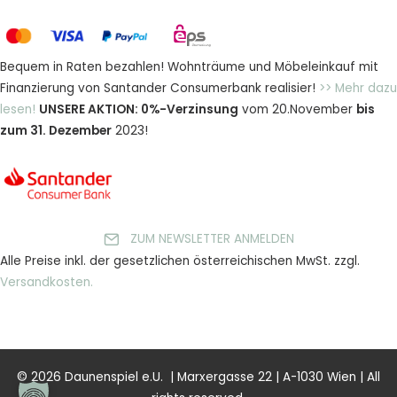
Bequem in Raten bezahlen! Wohnträume und Möbeleinkauf mit
Finanzierung von Santander Consumerbank realisier!
>> Mehr dazu
lesen!
UNSERE AKTION: 0%-Verzinsung
vom 20.November
bis
zum 31. Dezember
2023!
ZUM NEWSLETTER ANMELDEN
Alle Preise inkl. der gesetzlichen österreichischen MwSt. zzgl.
Versandkosten.
© 2026 Daunenspiel e.U. | Marxergasse 22 | A-1030 Wien | All