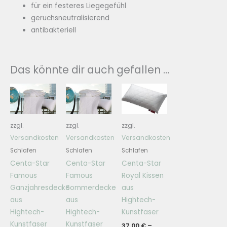
für ein festeres Liegegefühl
geruchsneutralisierend
antibakteriell
Das könnte dir auch gefallen …
zzgl.
zzgl.
zzgl.
Versandkosten
Versandkosten
Versandkosten
Schlafen
Schlafen
Schlafen
Centa-Star
Centa-Star
Centa-Star
Famous
Famous
Royal Kissen
Ganzjahresdecke
Sommerdecke
aus
aus
aus
Hightech-
Hightech-
Hightech-
Kunstfaser
Kunstfaser
Kunstfaser
37,00
€
–