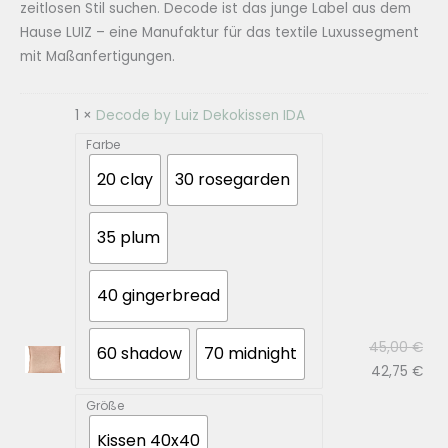
zeitlosen Stil suchen. Decode ist das junge Label aus dem
Hause LUIZ – eine Manufaktur für das textile Luxussegment
mit Maßanfertigungen.
1 ×
Decode by Luiz Dekokissen IDA
Farbe
20 clay
30 rosegarden
35 plum
40 gingerbread
Urs
45,00
€
60 shadow
70 midnight
Prei
Akt
42,75
€
war
Prei
Größe
45,
ist:
Kissen 40x40
42,