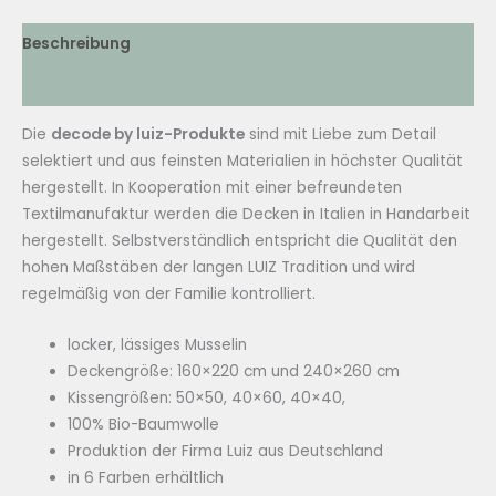
Set
IDA
Beschreibung
Menge
Zusätzliche Informationen
Die
decode by luiz-Produkte
sind mit Liebe zum Detail
selektiert und aus feinsten Materialien in höchster Qualität
hergestellt. In Kooperation mit einer befreundeten
Textilmanufaktur werden die Decken in Italien in Handarbeit
hergestellt. Selbstverständlich entspricht die Qualität den
hohen Maßstäben der langen LUIZ Tradition und wird
regelmäßig von der Familie kontrolliert.
locker, lässiges Musselin
Deckengröße: 160×220 cm und 240×260 cm
Kissengrößen: 50×50, 40×60, 40×40,
100% Bio-Baumwolle
Produktion der Firma Luiz aus Deutschland
in 6 Farben erhältlich