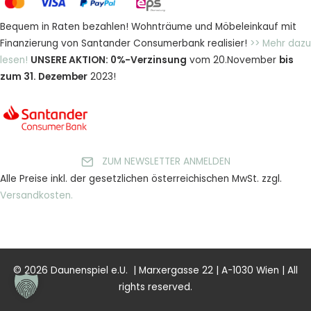
Bequem in Raten bezahlen! Wohnträume und Möbeleinkauf mit
Finanzierung von Santander Consumerbank realisier!
>> Mehr dazu
lesen!
UNSERE AKTION: 0%-Verzinsung
vom 20.November
bis
zum 31. Dezember
2023!
ZUM NEWSLETTER ANMELDEN
Alle Preise inkl. der gesetzlichen österreichischen MwSt. zzgl.
Versandkosten.
© 2026 Daunenspiel e.U. | Marxergasse 22 | A-1030 Wien | All
rights reserved.