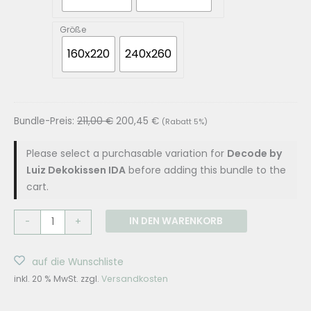
157,
Größe
160x220
240x260
Bundle-Preis:
211,00
€
200,45
€
(Rabatt 5%)
Please select a purchasable variation for
Decode by
Luiz Dekokissen IDA
before adding this bundle to the
cart.
Decode
IN DEN WARENKORB
-
+
by
Luiz
auf die Wunschliste
Plaid
inkl. 20 % MwSt.
zzgl.
Versandkosten
&
Kissen