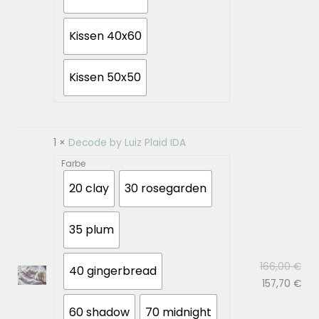
Kissen 40x60
Kissen 50x50
1 ×
Decode by Luiz Plaid IDA
Farbe
20 clay
30 rosegarden
35 plum
Urs
166,00
€
40 gingerbread
Prei
Akt
157,70
€
war
Prei
60 shadow
70 midnight
166
ist: