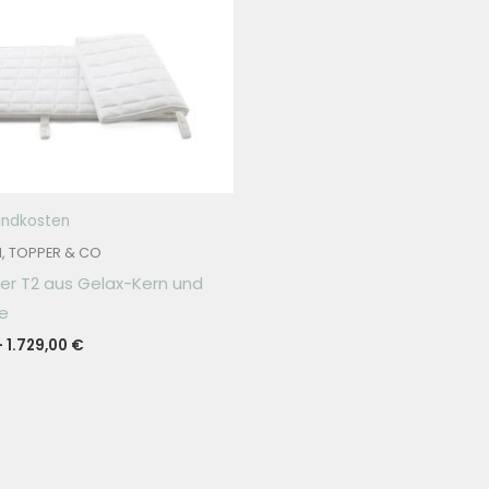
andkosten
, TOPPER & CO
er T2 aus Gelax-Kern und
le
–
1.729,00
€