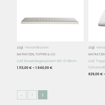
zzgl.
Versandkosten
zzgl.
Vers
MATRATZEN, TOPPER & CO
MATRATZEN
LUIZ Boxeinlegesystem BS-0 H8cm
LUIZ Topp
Schurwol
1.113,00
€
–
1.940,00
€
629,00
€
←
1
2