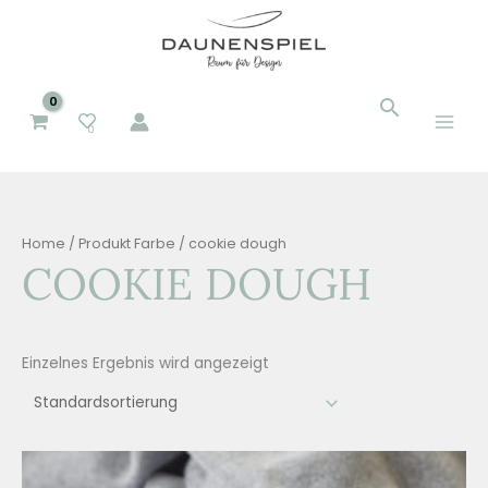
Zum
Inhalt
springen
Suchen
Suchen
0
nach:
Home
/ Produkt Farbe / cookie dough
COOKIE DOUGH
Einzelnes Ergebnis wird angezeigt