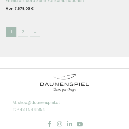
Ethnicraft Sofa Serie 701 Kombinationen
Von
7.579,00
€
1
2
→
M: shop@daunenspiel.at
T: +43 1 5441854