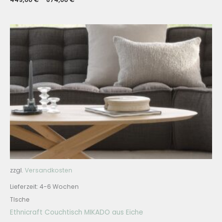
zzgl.
Versandkosten
Lieferzeit:
4-6 Wochen
TIsche
Ethnicraft Couchtisch MIKADO aus Eiche