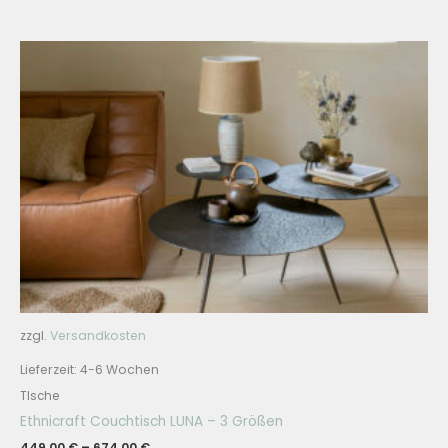
zzgl.
Versandkosten
Lieferzeit:
4-6 Wochen
TIsche
Ethnicraft Couchtisch LUNA – 3 Größen
449,00
€
–
674,00
€