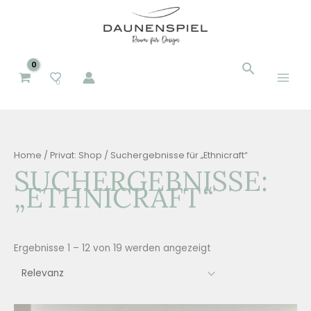
Zum
Inhalt
springen
Suchen
Suchen
0
nach:
Home
/
Privat: Shop
/ Suchergebnisse für „Ethnicraft“
SUCHERGEBNISSE:
„ETHNICRAFT“
Ergebnisse 1 – 12 von 19 werden angezeigt