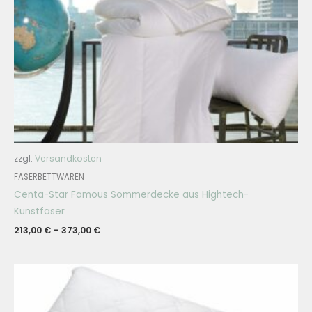
zzgl.
Versandkosten
FASERBETTWAREN
Centa-Star Famous Sommerdecke aus Hightech-
Kunstfaser
213,00
€
–
373,00
€