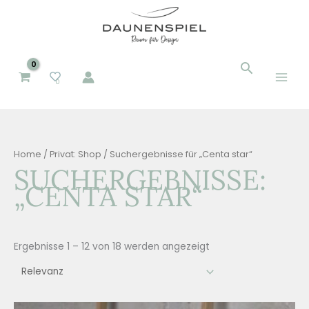
Zum
Inhalt
springen
Suchen
Suchen
0
nach:
Home
/
Privat: Shop
/ Suchergebnisse für „Centa star“
SUCHERGEBNISSE:
„CENTA STAR“
Ergebnisse 1 – 12 von 18 werden angezeigt