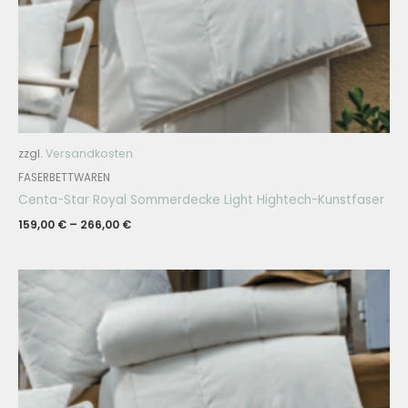
zzgl.
Versandkosten
FASERBETTWAREN
Centa-Star Royal Sommerdecke Light Hightech-Kunstfaser
159,00
€
–
266,00
€