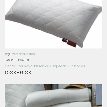
zzgl.
Versandkosten
FASERBETTWAREN
Centa-Star Royal Kissen aus Hightech-Kunstfaser
37,00
€
–
85,00
€