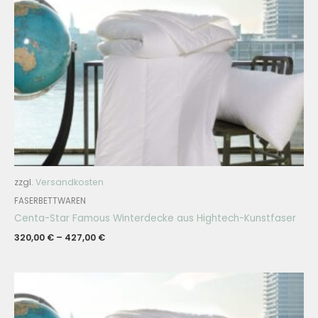
zzgl.
Versandkosten
FASERBETTWAREN
Centa-Star Famous Winterdecke aus Hightech-Kunstfaser
320,00
€
–
427,00
€