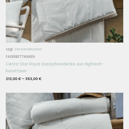
zzgl.
Versandkosten
FASERBETTWAREN
Centa-Star Royal Ganzjahresdecke aus Hightech-
Kunstfaser
213,00
€
–
353,00
€