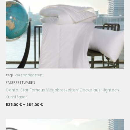
zzgl.
Versandkosten
FASERBETTWAREN
Centa-Star Famous Vierjahreszeiten-Decke aus Hightech-
Kunstfaser
535,00
€
–
684,00
€