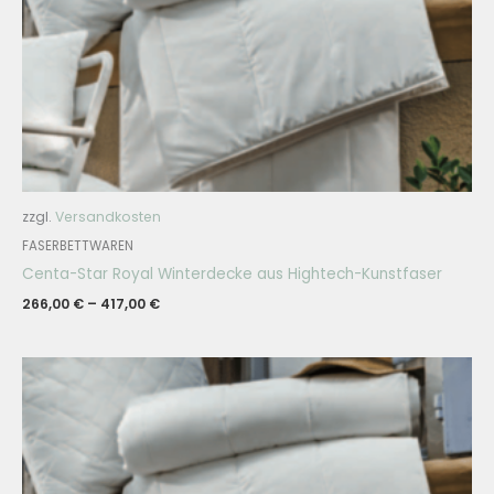
zzgl.
Versandkosten
FASERBETTWAREN
Centa-Star Royal Winterdecke aus Hightech-Kunstfaser
266,00
€
–
417,00
€