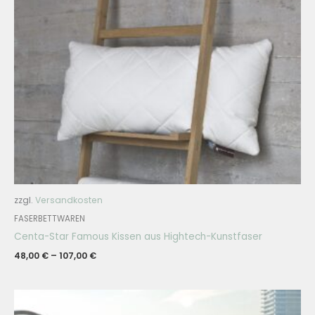
zzgl.
Versandkosten
FASERBETTWAREN
Centa-Star Famous Kissen aus Hightech-Kunstfaser
48,00
€
–
107,00
€