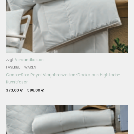
zzgl.
Versandkosten
FASERBETTWAREN
Centa-Star Royal Vierjahreszeiten-Decke aus Hightech-
Kunstfaser
373,00
€
–
588,00
€