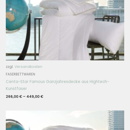
zzgl.
Versandkosten
FASERBETTWAREN
Centa-Star Famous Ganzjahresdecke aus Hightech-
Kunstfaser
266,00
€
–
449,00
€